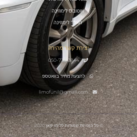
אוטובוס לימוזינה
האמר לימוזינה
.
יצירת קשר מהירה
050-733-3844
להצעת מחיר בוואטספ
limofunil@gmail.com
© כל הזכויות שמורות ללימו פאן 2020