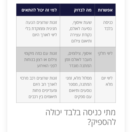
אפשרות
מה לבדוק
למי זה יכול להתאים
כניסה
שעת איסוף,
זוגות שרוצים הגעה
בלבד
נסיעה לאולם,
חגיגית וממוקדת בלי
נקודת עצירה
ליווי לאורך היום
ותיאום צילום
ליווי חלקי
איסוף, צילומים,
זוגות עם כמה מיקומי
מעבר לאולם וזמן
צילום או רצון בנוחות
המתנה מוגדר
לפני האירוע
ליווי יום
מסלול מלא, זמני
זוגות שרוצים רכב מרכזי
מלא
המתנה, מספר
לאורך רוב היום
נוסעים ותיאום
ומעדיפים פחות
עם ספקים
תיאומים בין רכבים
מתי כניסה בלבד יכולה
להספיק?