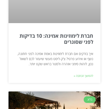
חברת לימוזינות אמינה: 10 בדיקות
לפני שסוגרים
איך בודקים אם חברת לימוזינות באמת אמינה לפני חתונה,
נשף או אירוע פרטי? צ’ק-ליסט מעשי שיעזור לכם לשאול
נכון, לזהות סימני אזהרה ולסגור בראש שקט יותר.
להמשך הכתבה »
בלוג