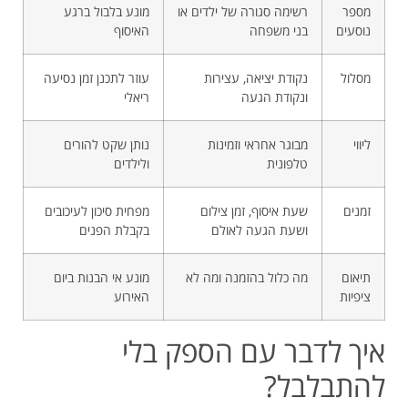
מספר
רשימה סגורה של ילדים או
מונע בלבול ברגע
נוסעים
בני משפחה
האיסוף
מסלול
נקודת יציאה, עצירות
עוזר לתכנן זמן נסיעה
ונקודת הגעה
ריאלי
ליווי
מבוגר אחראי וזמינות
נותן שקט להורים
טלפונית
ולילדים
זמנים
שעת איסוף, זמן צילום
מפחית סיכון לעיכובים
ושעת הגעה לאולם
בקבלת הפנים
תיאום
מה כלול בהזמנה ומה לא
מונע אי הבנות ביום
ציפיות
האירוע
איך לדבר עם הספק בלי
להתבלבל?