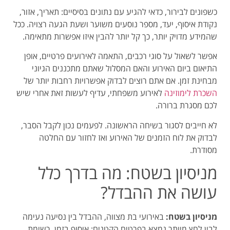
כשפונים לבירור, כדאי להגיע עם נתונים בסיסיים: תאריך, אזור,
נקודת איסוף, יעד, מספר נוסעים משוער ושעת הגעה רצויה. ככל
שהמידע מדויק יותר, כך קל יותר להבין איזו אפשרות מתאימה.
אפשר לשאול על סוגי רכבים, התאמה לאירועים פרטיים, אופן
התיאום ביום האירוע והאם המסלול שאתם מתכננים הגיוני
מבחינת זמן. אם אתם רוצים לבדוק אפשרויות רחבות יותר של
השכרת לימוזינה
לאירוע משפחתי, עדיף לעשות זאת אחרי שיש
לכם מסגרת ברורה.
לא חייבים לסגור בשיחה הראשונה. לפעמים נכון לקבל הסבר,
לבדוק את לוח הזמנים של האירוע ואז לחזור עם החלטה
מסודרת.
מניסיון בשטח: מה בדרך כלל
עושה את ההבדל?
מניסיון בשטח:
באירועי בת מצווה, ההבדל בין נסיעה נעימה
לבין לחץ מיותר נמצא בפרטים הקטנים: איסוף בזמן, רשימת