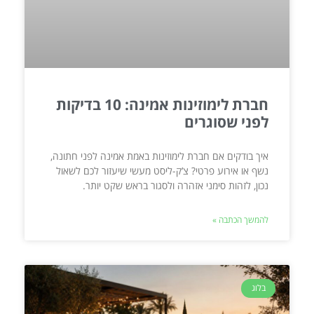
חברת לימוזינות אמינה: 10 בדיקות
לפני שסוגרים
איך בודקים אם חברת לימוזינות באמת אמינה לפני חתונה,
נשף או אירוע פרטי? צ’ק-ליסט מעשי שיעזור לכם לשאול
נכון, לזהות סימני אזהרה ולסגור בראש שקט יותר.
להמשך הכתבה »
בלוג